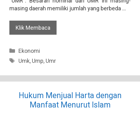
“UMR”. Besaran nominal dari UMR ini masing-
masing daerah memiliki jumlah yang berbeda …
Klik Membaca
Categories
Ekonomi
Tags
Umk
,
Ump
,
Umr
Hukum Menjual Harta dengan
Manfaat Menurut Islam