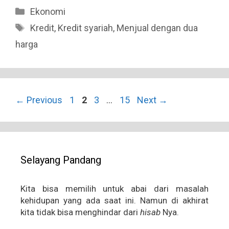
Categories
Ekonomi
Tags
Kredit
,
Kredit syariah
,
Menjual dengan dua
harga
Page
Page
Page
Page
←
Previous
1
2
3
…
15
Next
→
Selayang Pandang
Kita bisa memilih untuk abai dari masalah
kehidupan yang ada saat ini. Namun di akhirat
kita tidak bisa menghindar dari
hisab
Nya.