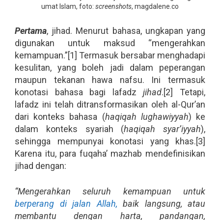
umat Islam, foto:
screenshots
, magdalene.co
Pertama
, jihad. Menurut bahasa, ungkapan yang
digunakan untuk maksud “mengerahkan
kemampuan.”[1] Termasuk bersabar menghadapi
kesulitan, yang boleh jadi dalam peperangan
maupun tekanan hawa nafsu. Ini termasuk
konotasi bahasa bagi lafadz
jihad
.[2] Tetapi,
lafadz ini telah ditransformasikan oleh al-Qur’an
dari konteks bahasa (
haqiqah lughawiyyah
) ke
dalam konteks syariah (
haqiqah syar’iyyah
),
sehingga mempunyai konotasi yang khas.[3]
Karena itu, para fuqaha’ mazhab mendefinisikan
jihad dengan:
“Mengerahkan seluruh kemampuan untuk
berperang di jalan Allah,
baik langsung, atau
membantu dengan harta, pandangan,