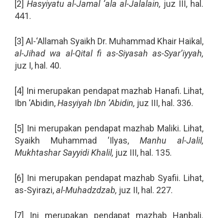
[2]
Hasyiyatu al-Jamal ‘ala al-Jalalain,
juz III, hal.
441.
[3] Al-‘Allamah Syaikh Dr. Muhammad Khair Haikal,
al-Jihad wa al-Qital fi as-Siyasah as-Syar’iyyah,
juz I, hal. 40.
[4] Ini merupakan pendapat mazhab Hanafi. Lihat,
Ibn ‘Abidin,
Hasyiyah Ibn ‘Abidin,
juz III, hal. 336.
[5] Ini merupakan pendapat mazhab Maliki. Lihat,
Syaikh Muhammad ‘Ilyas,
Manhu al-Jalil,
Mukhtashar Sayyidi Khalil,
juz III, hal. 135.
[6] Ini merupakan pendapat mazhab Syafii. Lihat,
as-Syirazi,
al-Muhadzdzab,
juz II, hal. 227.
[7] Ini merupakan pendapat mazhab Hanbali.