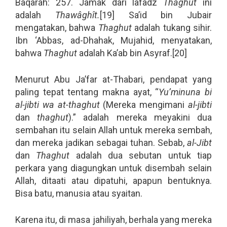
Baqarah: 257. Jamak dari lafadz
Thâghût
ini
adalah
Thawâghît.
[19] Sa’id bin Jubair
mengatakan, bahwa
Thaghut
adalah tukang sihir.
Ibn ‘Abbas, ad-Dhahak, Mujahid, menyatakan,
bahwa
Thaghut
adalah Ka’ab bin Asyraf.[20]
Menurut Abu Ja’far at-Thabari, pendapat yang
paling tepat tentang makna ayat, “
Yu’minuna bi
al-jibti wa at-thaghut
(Mereka mengimani
al-jibti
dan
thaghut
).” adalah mereka meyakini dua
sembahan itu selain Allah untuk mereka sembah,
dan mereka jadikan sebagai tuhan. Sebab,
al-Jibt
dan
Thaghut
adalah dua sebutan untuk tiap
perkara yang diagungkan untuk disembah selain
Allah, ditaati atau dipatuhi, apapun bentuknya.
Bisa batu, manusia atau syaitan.
Karena itu, di masa jahiliyah, berhala yang mereka