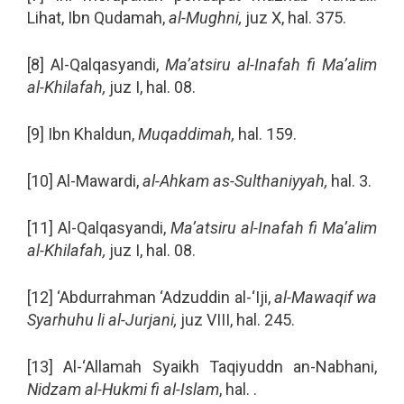
Lihat, Ibn Qudamah,
al-Mughni,
juz X, hal. 375.
[8] Al-Qalqasyandi,
Ma’atsiru al-Inafah fi Ma’alim
al-Khilafah,
juz I, hal. 08.
[9] Ibn Khaldun,
Muqaddimah,
hal. 159.
[10] Al-Mawardi,
al-Ahkam as-Sulthaniyyah,
hal. 3.
[11] Al-Qalqasyandi,
Ma’atsiru al-Inafah fi Ma’alim
al-Khilafah,
juz I, hal. 08.
[12] ‘Abdurrahman ‘Adzuddin al-‘Iji,
al-Mawaqif wa
Syarhuhu li al-Jurjani,
juz VIII, hal. 245.
[13] Al-‘Allamah Syaikh Taqiyuddn an-Nabhani,
Nidzam al-Hukmi fi al-Islam
, hal. .