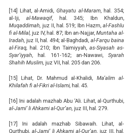
[14] Lihat, al-Amidi,
Ghayatu al-Maram
, hal. 354;
al-Iji,
al-Mawaqif
, hal. 345; Ibn Khaldun,
Muqaddimah,
juz II, hal. 519; Ibn Hazm,
al-Fashlu
fi al-Milal,
juz IV, hal. 87; Ibn an-Najjar,
Muntaha al-
Iradah,
juz II, hal. 494; al-Baghdadi,
al-Farqu baina
al-Firaq,
hal. 210; Ibn Taimiyyah,
as-Siyasah as-
Syar’iyyah
, hal. 161-162; an-Nawawi,
Syarah
Shahih Muslim,
juz VII, hal. 205 dan 206.
[15] Lihat, Dr. Mahmud al-Khalidi,
Ma’alim al-
Khilafah fi al-Fikri al-Islami,
hal. 45.
[16] Ini adalah mazhab Abu ‘Ali. Lihat, al-Qurthubi,
al-Jami’ li Ahkami al-Qur’an,
juz III, hal. 279.
[17] Ini adalah mazhab Sibawaih. Lihat, al-
Qurthubi,
al-Jami’ li Ahkami al-Qur’an,
juz III, hal.