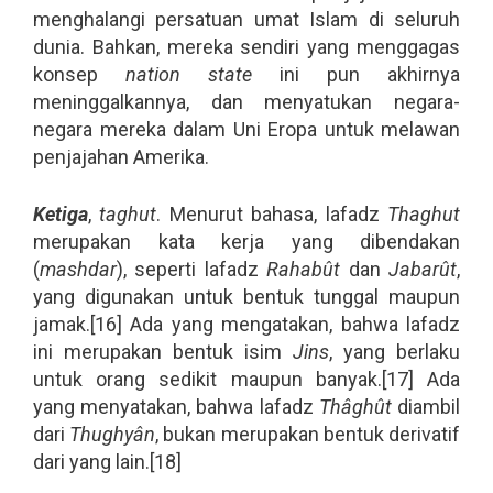
menghalangi persatuan umat Islam di seluruh
dunia. Bahkan, mereka sendiri yang menggagas
konsep
nation state
ini pun akhirnya
meninggalkannya, dan menyatukan negara-
negara mereka dalam Uni Eropa untuk melawan
penjajahan Amerika.
Ketiga
,
taghut
. Menurut bahasa, lafadz
Thaghut
merupakan kata kerja yang dibendakan
(
mashdar
), seperti lafadz
Rahabût
dan
Jabarût
,
yang digunakan untuk bentuk tunggal maupun
jamak.[16] Ada yang mengatakan, bahwa lafadz
ini merupakan bentuk isim
Jins
, yang berlaku
untuk orang sedikit maupun banyak.[17] Ada
yang menyatakan, bahwa lafadz
Thâghût
diambil
dari
Thughyân
, bukan merupakan bentuk derivatif
dari yang lain.[18]