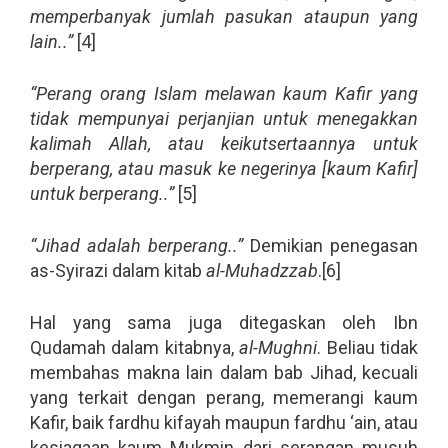
memperbanyak jumlah pasukan ataupun yang
lain..”
[4]
“Perang orang Islam melawan kaum Kafir yang
tidak mempunyai perjanjian untuk menegakkan
kalimah Allah, atau keikutsertaannya untuk
berperang, atau masuk ke negerinya [kaum Kafir]
untuk berperang..”
[5]
“Jihad adalah berperang..”
Demikian penegasan
as-Syirazi dalam kitab
al-Muhadzzab
.[6]
Hal yang sama juga ditegaskan oleh Ibn
Qudamah dalam kitabnya,
al-Mughni
. Beliau tidak
membahas makna lain dalam bab Jihad, kecuali
yang terkait dengan perang, memerangi kaum
Kafir, baik fardhu kifayah maupun fardhu ‘ain, atau
kesiagaan kaum Mukmin dari serangan musuh