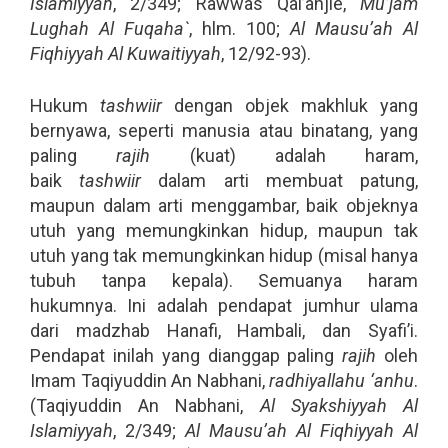
Islamiyyah
, 2/349; Rawwas Qal’ahjie,
Mu’jam
Lughah Al Fuqaha`
, hlm. 100;
Al Mausu’ah Al
Fiqhiyyah Al Kuwaitiyyah
, 12/92-93).
Hukum
tashwiir
dengan objek makhluk yang
bernyawa, seperti manusia atau binatang, yang
paling
rajih
(kuat) adalah haram,
baik
tashwiir
dalam arti membuat patung,
maupun dalam arti menggambar, baik objeknya
utuh yang memungkinkan hidup, maupun tak
utuh yang tak memungkinkan hidup (misal hanya
tubuh tanpa kepala). Semuanya haram
hukumnya. Ini adalah pendapat jumhur ulama
dari madzhab Hanafi, Hambali, dan Syafi’i.
Pendapat inilah yang dianggap paling
rajih
oleh
Imam Taqiyuddin An Nabhani,
radhiyallahu ‘anhu
.
(Taqiyuddin An Nabhani,
Al Syakshiyyah Al
Islamiyyah
, 2/349;
Al Mausu’ah Al Fiqhiyyah Al