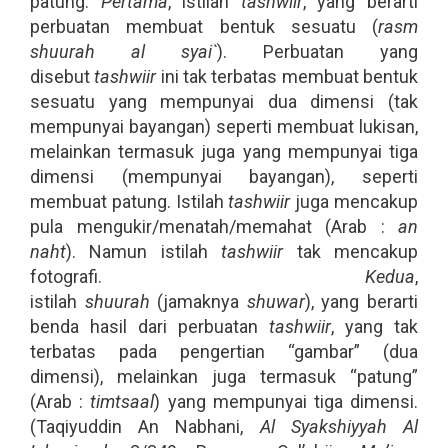
patung.
Pertama
, istilah
tashwiir
, yang berarti
perbuatan membuat bentuk sesuatu (
rasm
shuurah al syai`
). Perbuatan yang
disebut
tashwiir
ini tak terbatas membuat bentuk
sesuatu yang mempunyai dua dimensi (tak
mempunyai bayangan) seperti membuat lukisan,
melainkan termasuk juga yang mempunyai tiga
dimensi (mempunyai bayangan), seperti
membuat patung. Istilah
tashwiir
juga mencakup
pula mengukir/menatah/memahat (Arab :
an
naht
). Namun istilah
tashwiir
tak mencakup
fotografi.
Kedua
,
istilah
shuurah
(jamaknya
shuwar
), yang berarti
benda hasil dari perbuatan
tashwiir
, yang tak
terbatas pada pengertian “gambar” (dua
dimensi), melainkan juga termasuk “patung”
(Arab :
timtsaal
) yang mempunyai tiga dimensi.
(Taqiyuddin An Nabhani,
Al Syakshiyyah Al