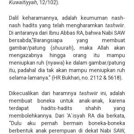
Kuwaitiyyah
, 12/102).
Dalil keharamannya, adalah keumuman nash-
nash hadits yang telah mengharamkan
tashwiir
.
Di antaranya dari Ibnu Abbas RA, bahwa Nabi SAW
bersabda,”Barangsiapa yang membuat
gambar/patung (
shuurah
), maka Allah akan
mengazabnya hingga orang itu mampu
meniupkan ruh (nyawa) ke dalam gambar/patung
itu, padahal dia tak akan mampu meniupkan ruh
selama-lamanya.” (HR Bukhari, no. 2112 & 5618).
Dikecualikan dari haramnya
tashwiir
ini, adalah
membuat boneka untuk anak-anak, karena
terdapat hadits-hadits shahih yang
membolehkannya. Dari ‘A`isyah RA dia berkata,
“Dulu aku pernah bermain boneka-boneka
berbentuk anak perempuan di dekat Nabi SAW,