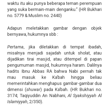
waktu itu aku punya beberapa teman perempuan
yang suka bermain-main denganku.” (HR Bukhari
no. 5779 & Muslim no. 2440)
Adapun meletakkan gambar dengan objek
bernyawa, hukumnya sbb :
Pertama
, jika diletakkan di tempat ibadah,
misalnya menjadi sajadah untuk sholat, atau
dijadikan tirai masjid, atau ditempel di papan
pengumuman masjid, hukumnya haram. Dalilnya
hadits Ibnu Abbas RA bahwa Nabi pernah tak
mau masuk ke Ka’bah hingga beliau
memerintahkan menghapus gambar-gambar dua
dimensi (
shuwar
) pada Ka’bah. (HR Bukhari no.
3174; Taqiyuddin An Nabhani,
Al Syakshiyyah Al
Islamiyyah
, 2/350).