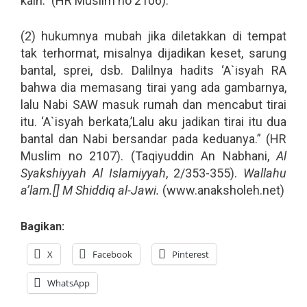
kain.” (HR Muslim no 2106).
(2) hukumnya mubah jika diletakkan di tempat
tak terhormat, misalnya dijadikan keset, sarung
bantal, sprei, dsb. Dalilnya hadits ‘A`isyah RA
bahwa dia memasang tirai yang ada gambarnya,
lalu Nabi SAW masuk rumah dan mencabut tirai
itu. ‘A`isyah berkata,’Lalu aku jadikan tirai itu dua
bantal dan Nabi bersandar pada keduanya.” (HR
Muslim no 2107). (Taqiyuddin An Nabhani,
Al
Syakshiyyah Al Islamiyyah
, 2/353-355).
Wallahu
a’lam.[] M Shiddiq al-Jawi.
(www.anaksholeh.net)
Bagikan:
X
Facebook
Pinterest
WhatsApp