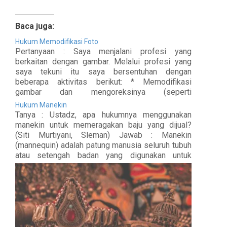
Baca juga:
Hukum Memodifikasi Foto
Pertanyaan : Saya menjalani profesi yang
berkaitan dengan gambar. Melalui profesi yang
saya tekuni itu saya bersentuhan dengan
beberapa aktivitas berikut: * Memodifikasi
gambar dan mengoreksinya (seperti
menghilangkan keriput, mengganti warna mata
Hukum Manekin
atau beberapa fitur wajah, dan sebagainya) *
Tanya : Ustadz, apa hukumnya menggunakan
Menggambar lukisan manusia atau hewan-hewan
manekin untuk memeragakan baju yang dijual?
yang menyerupai kenyataan * Mencetak lukisan…
(Siti Murtiyani, Sleman) Jawab : Manekin
(mannequin) adalah patung manusia seluruh tubuh
atau setengah badan yang digunakan untuk
memeragakan berbagai macam jenis pakaian jadi
di toko-toko pakaian. Manekin dapat dibuat dari
berbagai bahan, seperti plastik, kayu, atau kaca…