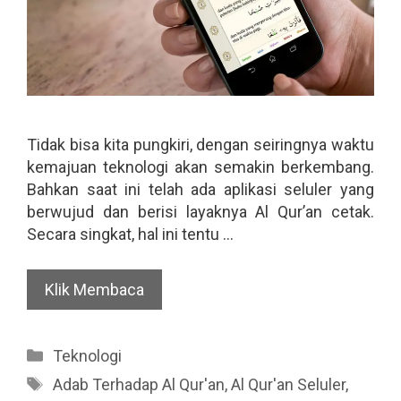
Tidak bisa kita pungkiri, dengan seiringnya waktu
kemajuan teknologi akan semakin berkembang.
Bahkan saat ini telah ada aplikasi seluler yang
berwujud dan berisi layaknya Al Qur’an cetak.
Secara singkat, hal ini tentu …
Klik Membaca
Categories
Teknologi
Tags
Adab Terhadap Al Qur'an
,
Al Qur'an Seluler
,