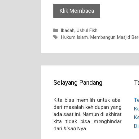
Klik Membaca
Categories
Ibadah
,
Ushul Fikh
Tags
Hukum Islam
,
Membangun Masjid Ber
Selayang Pandang
T
Kita bisa memilih untuk abai
T
dari masalah kehidupan yang
K
ada saat ini. Namun di akhirat
Ke
kita tidak bisa menghindar
Di
dari
hisab
Nya.