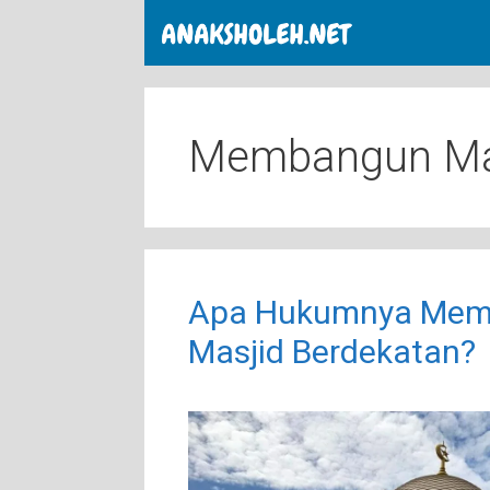
Skip
to
content
Membangun Mas
Apa Hukumnya Me
Masjid Berdekatan?